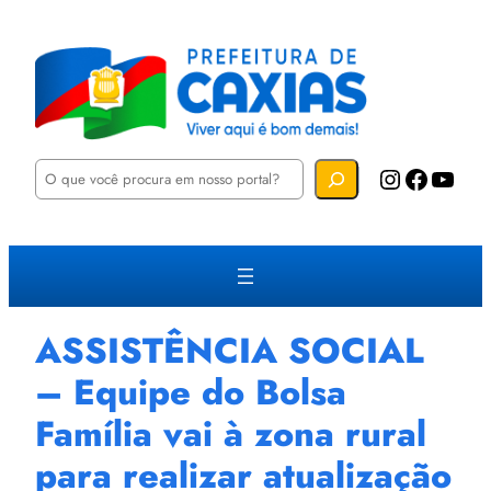
P
Instagram
Facebook
YouTube
e
s
q
u
i
s
a
r
ASSISTÊNCIA SOCIAL
– Equipe do Bolsa
Família vai à zona rural
para realizar atualização