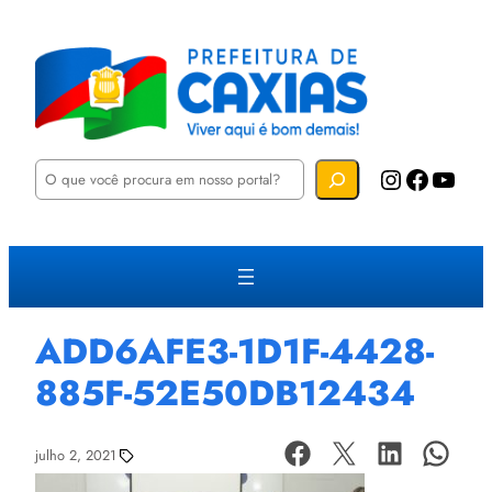
P
Instagram
Facebook
YouTube
e
s
q
u
i
s
a
r
ADD6AFE3-1D1F-4428-
885F-52E50DB12434
julho 2, 2021