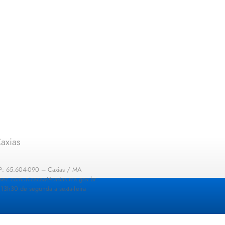
axias
EP: 65.604-090 – Caxias / MA
: sec.comunicacao@caxias.ma.gov.br
13h30 de segunda a sexta-feira