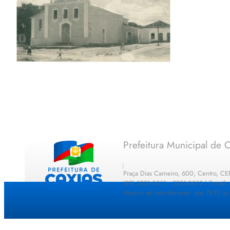
Prefeitura Municipal de C
Praça Dias Carneiro, 600, Centro, C
(99) 2221-0011 · 2221-0012 | E-mail
Horário de Atendimento: das 7h30 as 