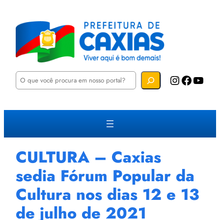
P
Instagram
Facebook
YouTube
e
s
q
u
i
s
a
r
CULTURA – Caxias
sedia Fórum Popular da
Cultura nos dias 12 e 13
de julho de 2021