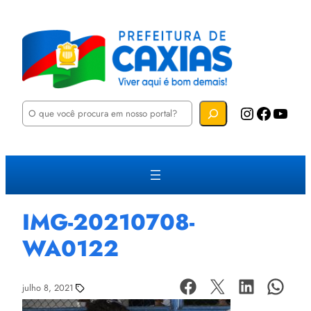
P
Instagram
Facebook
YouTube
e
s
q
u
i
s
a
r
IMG-20210708-
WA0122
julho 8, 2021