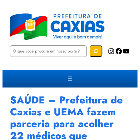
P
Instagram
Facebook
YouTube
e
s
q
u
i
s
a
r
SAÚDE – Prefeitura de
Caxias e UEMA fazem
parceria para acolher
22 médicos que