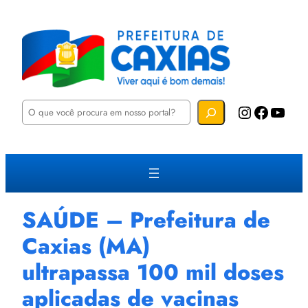
P
Instagram
Facebook
YouTube
e
s
q
u
i
s
a
r
SAÚDE – Prefeitura de
Caxias (MA)
ultrapassa 100 mil doses
aplicadas de vacinas