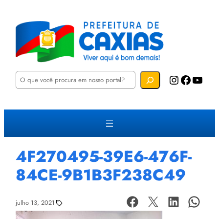
P
Instagram
Facebook
YouTube
e
s
q
u
i
s
a
r
4F270495-39E6-476F-
84CE-9B1B3F238C49
julho 13, 2021