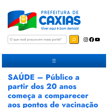
P
Instagram
Facebook
YouTube
e
s
q
u
i
s
a
r
SAÚDE – Público a
partir dos 20 anos
começa a comparecer
aos pontos de vacinação