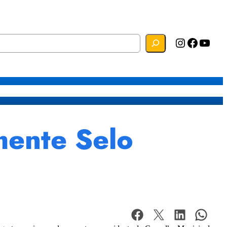
Instagram
Facebook
YouTube
s
Mapa do Site
Webmail
mente Selo