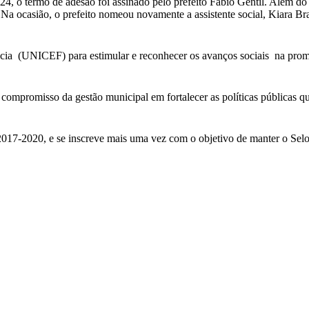
, o termo de adesão foi assinado pelo prefeito Fábio Gentil. Além do
a ocasião, o prefeito nomeou novamente a assistente social, Kiara B
cia (UNICEF) para estimular e reconhecer os avanços sociais na promoç
o compromisso da gestão municipal em fortalecer as políticas públicas q
17-2020, e se inscreve mais uma vez com o objetivo de manter o Selo