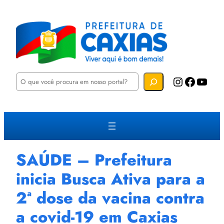
P
Instagram
Facebook
YouTube
e
s
q
u
i
s
a
r
SAÚDE – Prefeitura
inicia Busca Ativa para a
2ª dose da vacina contra
a covid-19 em Caxias