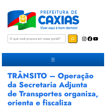
P
Instagram
Facebook
YouTube
e
s
q
u
i
s
a
r
TRÂNSITO – Operação
da Secretaria Adjunta
de Transportes organiza,
orienta e fiscaliza