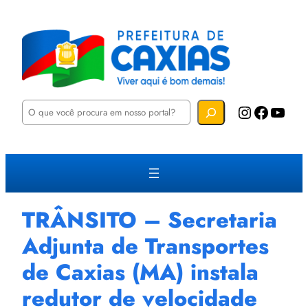
P
Instagram
Facebook
YouTube
e
s
q
u
i
s
a
r
TRÂNSITO – Secretaria
Adjunta de Transportes
de Caxias (MA) instala
redutor de velocidade