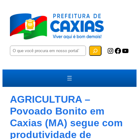
P
Instagram
Facebook
YouTube
e
s
q
u
i
s
a
r
AGRICULTURA –
Povoado Bonito em
Caxias (MA) segue com
produtividade de