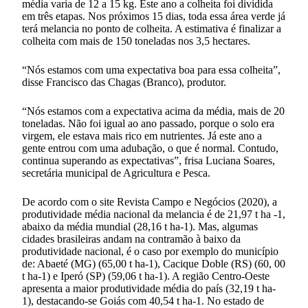
média varia de 12 a 15 kg. Este ano a colheita foi dividida
em três etapas. Nos próximos 15 dias, toda essa área verde já
terá melancia no ponto de colheita. A estimativa é finalizar a
colheita com mais de 150 toneladas nos 3,5 hectares.
“Nós estamos com uma expectativa boa para essa colheita”,
disse Francisco das Chagas (Branco), produtor.
“Nós estamos com a expectativa acima da média, mais de 20
toneladas. Não foi igual ao ano passado, porque o solo era
virgem, ele estava mais rico em nutrientes. Já este ano a
gente entrou com uma adubação, o que é normal. Contudo,
continua superando as expectativas”, frisa Luciana Soares,
secretária municipal de Agricultura e Pesca.
De acordo com o site Revista Campo e Negócios (2020), a
produtividade média nacional da melancia é de 21,97 t ha -1,
abaixo da média mundial (28,16 t ha-1). Mas, algumas
cidades brasileiras andam na contramão à baixo da
produtividade nacional, é o caso por exemplo do município
de: Abaeté (MG) (65,00 t ha-1), Cacique Doble (RS) (60, 00
t ha-1) e Iperó (SP) (59,06 t ha-1). A região Centro-Oeste
apresenta a maior produtividade média do país (32,19 t ha-
1), destacando-se Goiás com 40,54 t ha-1. No estado de