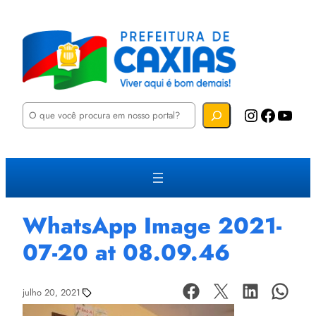
P
Instagram
Facebook
YouTube
e
s
q
u
i
s
a
r
WhatsApp Image 2021-
07-20 at 08.09.46
julho 20, 2021