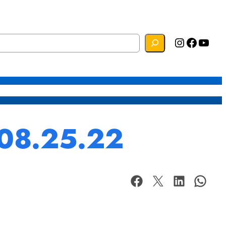
Instagram
Facebook
YouTube
s
Mapa do Site
Webmail
 08.25.22