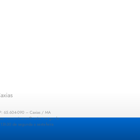
axias
EP: 65.604-090 – Caxias / MA
: sec.comunicacao@caxias.ma.gov.br
13h30 de segunda a sexta-feira