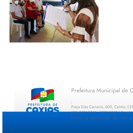
Prefeitura Municipal de C
Praça Dias Carneiro, 600, Centro, C
(99) 2221-0011 · 2221-0012 | E-mail
Horário de Atendimento: das 7h30 as 