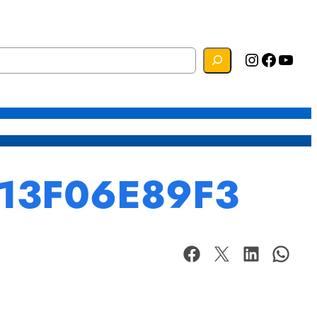
Instagram
Facebook
YouTube
s
Mapa do Site
Webmail
D13F06E89F3