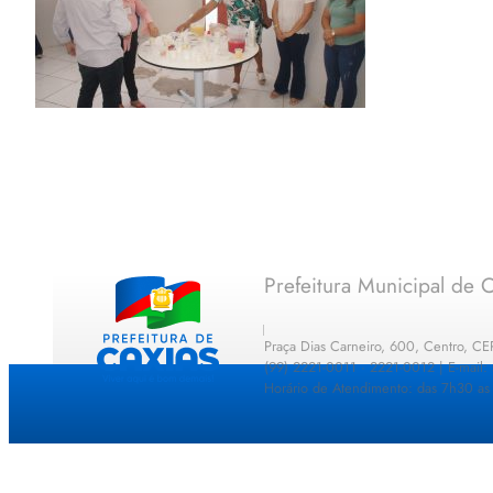
Prefeitura Municipal de C
Praça Dias Carneiro, 600, Centro, C
(99) 2221-0011 · 2221-0012 | E-mail
Horário de Atendimento: das 7h30 as 