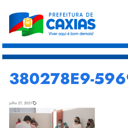
Caxias
Governo
Sec
380278E9-596
julho 27, 2021