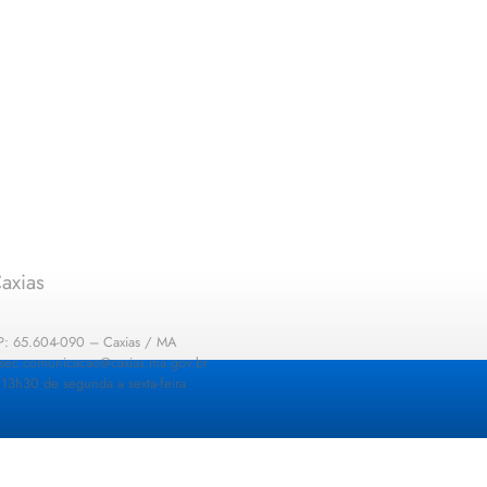
axias
EP: 65.604-090 – Caxias / MA
: sec.comunicacao@caxias.ma.gov.br
13h30 de segunda a sexta-feira