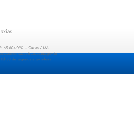
axias
EP: 65.604-090 – Caxias / MA
: sec.comunicacao@caxias.ma.gov.br
13h30 de segunda a sexta-feira