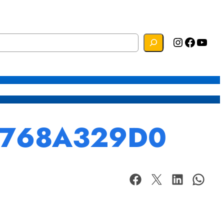
Instagram
Facebook
YouTube
s
Mapa do Site
Webmail
27768A329D0