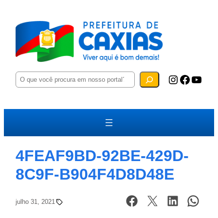
P
Instagram
Facebook
YouTube
e
s
q
u
i
s
a
r
4FEAF9BD-92BE-429D-
8C9F-B904F4D8D48E
julho 31, 2021