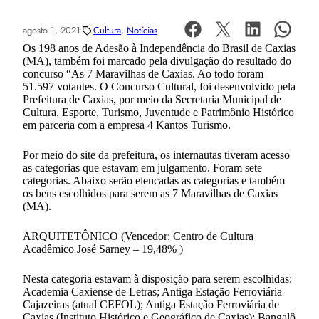
agosto 1, 2021
Cultura
, 
Notícias
Os 198 anos de Adesão à Independência do Brasil de Caxias
(MA), também foi marcado pela divulgação do resultado do
concurso “As 7 Maravilhas de Caxias. Ao todo foram
51.597 votantes. O Concurso Cultural, foi desenvolvido pela
Prefeitura de Caxias, por meio da Secretaria Municipal de
Cultura, Esporte, Turismo, Juventude e Patrimônio Histórico
em parceria com a empresa 4 Kantos Turismo.
Por meio do site da prefeitura, os internautas tiveram acesso
as categorias que estavam em julgamento. Foram sete
categorias. Abaixo serão elencadas as categorias e também
os bens escolhidos para serem as 7 Maravilhas de Caxias
(MA).
ARQUITETÔNICO (Vencedor: Centro de Cultura
Acadêmico José Sarney – 19,48% )
Nesta categoria estavam à disposição para serem escolhidas:
Academia Caxiense de Letras; Antiga Estação Ferroviária
Cajazeiras (atual CEFOL); Antiga Estação Ferroviária de
Caxias (Instituto Histórico e Geográfico de Caxias); Bangalô