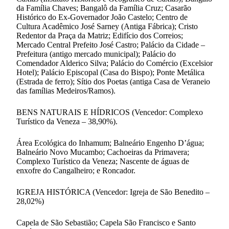
da Família Chaves; Bangalô da Família Cruz; Casarão
Histórico do Ex-Governador João Castelo; Centro de
Cultura Acadêmico José Sarney (Antiga Fábrica); Cristo
Redentor da Praça da Matriz; Edifício dos Correios;
Mercado Central Prefeito José Castro; Palácio da Cidade –
Prefeitura (antigo mercado municipal); Palácio do
Comendador Alderico Silva; Palácio do Comércio (Excelsior
Hotel); Palácio Episcopal (Casa do Bispo); Ponte Metálica
(Estrada de ferro); Sítio dos Poetas (antiga Casa de Veraneio
das famílias Medeiros/Ramos).
BENS NATURAIS E HÍDRICOS (Vencedor: Complexo
Turístico da Veneza – 38,90%).
Área Ecológica do Inhamum; Balneário Engenho D’água;
Balneário Novo Mucambo; Cachoeiras da Primavera;
Complexo Turístico da Veneza; Nascente de águas de
enxofre do Cangalheiro; e Roncador.
IGREJA HISTÓRICA (Vencedor: Igreja de São Benedito –
28,02%)
Capela de São Sebastião; Capela São Francisco e Santo