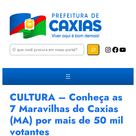
P
Instagram
Facebook
YouTube
e
s
q
u
i
s
a
r
CULTURA – Conheça as
7 Maravilhas de Caxias
(MA) por mais de 50 mil
votantes