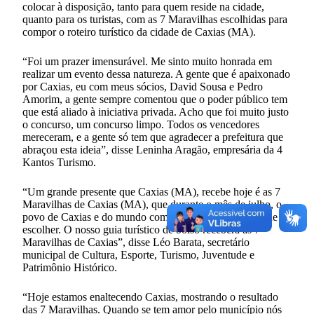
colocar à disposição, tanto para quem reside na cidade,
quanto para os turistas, com as 7 Maravilhas escolhidas para
compor o roteiro turístico da cidade de Caxias (MA).
“Foi um prazer imensurável. Me sinto muito honrada em
realizar um evento dessa natureza. A gente que é apaixonado
por Caxias, eu com meus sócios, David Sousa e Pedro
Amorim, a gente sempre comentou que o poder público tem
que está aliado à iniciativa privada. Acho que foi muito justo
o concurso, um concurso limpo. Todos os vencedores
mereceram, e a gente só tem que agradecer a prefeitura que
abraçou esta ideia”, disse Leninha Aragão, empresária da 4
Kantos Turismo.
“Um grande presente que Caxias (MA), recebe hoje é as 7
Maravilhas de Caxias (MA), que durante o mês de julho, o
povo de Caxias e do mundo com grande entusiasmo pode
escolher. O nosso guia turístico de bolso receberá as 7
Maravilhas de Caxias”, disse Léo Barata, secretário
municipal de Cultura, Esporte, Turismo, Juventude e
Patrimônio Histórico.
“Hoje estamos enaltecendo Caxias, mostrando o resultado
das 7 Maravilhas. Quando se tem amor pelo município nós