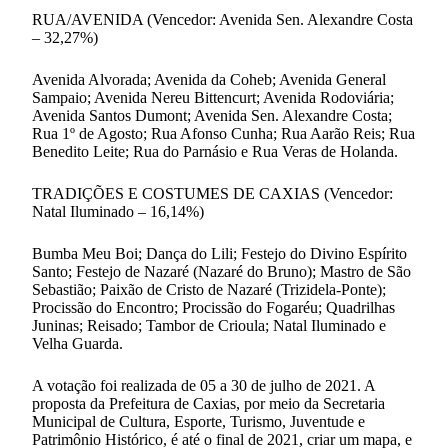
RUA/AVENIDA (Vencedor: Avenida Sen. Alexandre Costa
– 32,27%)
Avenida Alvorada; Avenida da Coheb; Avenida General
Sampaio; Avenida Nereu Bittencurt; Avenida Rodoviária;
Avenida Santos Dumont; Avenida Sen. Alexandre Costa;
Rua 1º de Agosto; Rua Afonso Cunha; Rua Aarão Reis; Rua
Benedito Leite; Rua do Parnásio e Rua Veras de Holanda.
TRADIÇÕES E COSTUMES DE CAXIAS (Vencedor:
Natal Iluminado – 16,14%)
Bumba Meu Boi; Dança do Lili; Festejo do Divino Espírito
Santo; Festejo de Nazaré (Nazaré do Bruno); Mastro de São
Sebastião; Paixão de Cristo de Nazaré (Trizidela-Ponte);
Procissão do Encontro; Procissão do Fogaréu; Quadrilhas
Juninas; Reisado; Tambor de Crioula; Natal Iluminado e
Velha Guarda.
A votação foi realizada de 05 a 30 de julho de 2021. A
proposta da Prefeitura de Caxias, por meio da Secretaria
Municipal de Cultura, Esporte, Turismo, Juventude e
Patrimônio Histórico, é até o final de 2021, criar um mapa, e