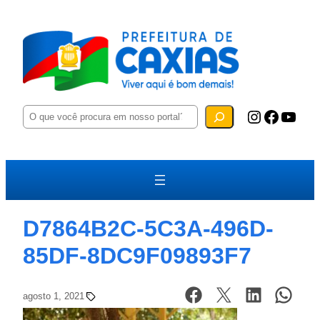
P
Instagram
Facebook
YouTube
e
s
q
u
i
s
a
r
D7864B2C-5C3A-496D-
85DF-8DC9F09893F7
agosto 1, 2021