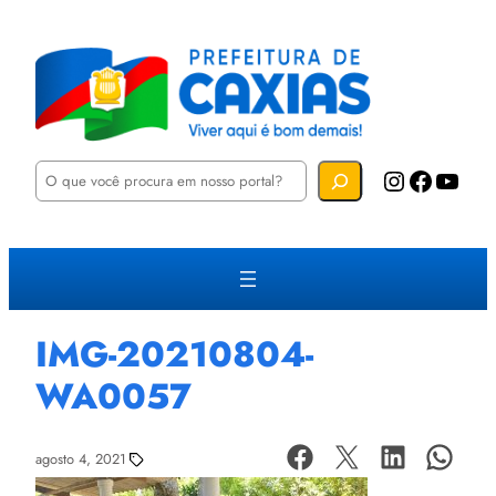
P
Instagram
Facebook
YouTube
e
s
q
u
i
s
a
r
IMG-20210804-
WA0057
agosto 4, 2021