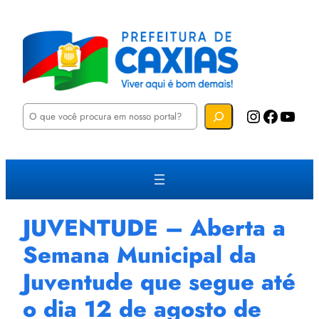
P
Instagram
Facebook
YouTube
e
s
q
u
i
s
a
r
JUVENTUDE – Aberta a
Semana Municipal da
Juventude que segue até
o dia 12 de agosto de