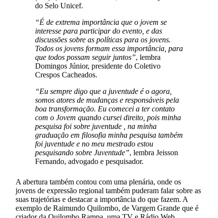
do Selo Unicef.
“É de extrema importância que o jovem se
interesse para participar do evento, e das
discussões sobre as políticas para os jovens.
Todos os jovens formam essa importância, para
que todos possam seguir juntos”
, lembra
Domingos Júnior, presidente do Coletivo
Crespos Cacheados.
“Eu sempre digo que a juventude é o agora,
somos atores de mudanças e responsáveis pela
boa transformação. Eu comecei a ter contato
com o Jovem quando cursei direito, pois minha
pesquisa foi sobre juventude , na minha
graduação em filosofia minha pesquisa também
foi juventude e no meu mestrado estou
pesquisando sobre Juventude”
, lembra Jeisson
Fernando, advogado e pesquisador.
A abertura também contou com uma plenária, onde os
jovens de expressão regional também puderam falar sobre as
suas trajetórias e destacar a importância do que fazem. A
exemplo de Raimundo Quilombo, de Vargem Grande que é
criador da Quilombo Rampa, uma TV e Rádio Web,