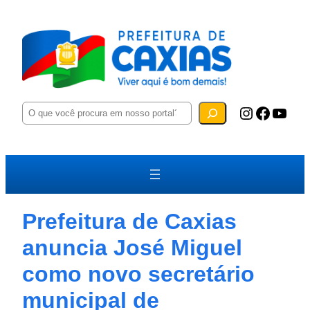
P
Instagram
Facebook
YouTube
e
s
q
u
i
s
a
r
Prefeitura de Caxias
anuncia José Miguel
como novo secretário
municipal de