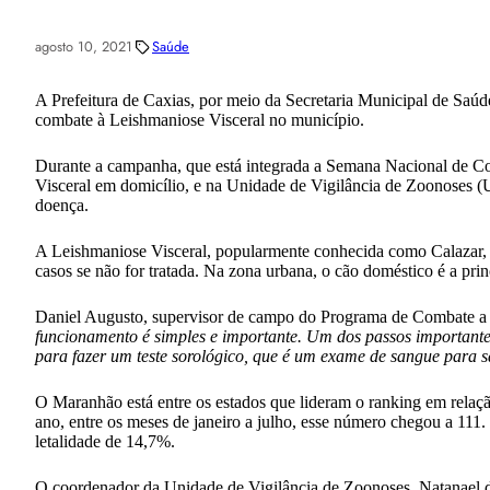
agosto 10, 2021
Saúde
A Prefeitura de Caxias, por meio da Secretaria Municipal de Saú
combate à Leishmaniose Visceral no município.
Durante a campanha, que está integrada a Semana Nacional de Com
Visceral em domicílio, e na Unidade de Vigilância de Zoonoses (
doença.
A Leishmaniose Visceral, popularmente conhecida como Calazar, 
casos se não for tratada. Na zona urbana, o cão doméstico é a prin
Daniel Augusto, supervisor de campo do Programa de Combate a 
funcionamento é simples e importante. Um dos passos importantes 
para fazer um teste sorológico, que é um exame de sangue para sa
O Maranhão está entre os estados que lideram o ranking em relaçã
ano, entre os meses de janeiro a julho, esse número chegou a 11
letalidade de 14,7%.
O coordenador da Unidade de Vigilância de Zoonoses, Natanael 