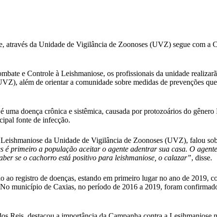
de, através da Unidade de Vigilância de Zoonoses (UVZ) segue com a C
bate e Controle à Leishmaniose, os profissionais da unidade realizarã
UVZ), além de orientar a comunidade sobre medidas de prevenções que a
é uma doença crônica e sistêmica, causada por protozoários do gênero
cipal fonte de infecção.
Leishmaniose da Unidade de Vigilância de Zoonoses (UVZ), falou sob
é primeiro a população aceitar o agente adentrar sua casa. O agente v
ber se o cachorro está positivo para leishmaniose, o calazar”
, disse.
o ao registro de doenças, estando em primeiro lugar no ano de 2019, c
1. No município de Caxias, no período de 2016 a 2019, foram confirma
dos Reis, destacou a importância da Campanha contra a Lesihmaniose 