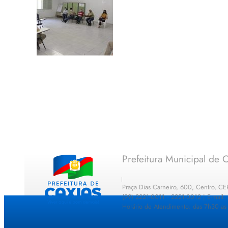
Prefeitura Municipal de C
Praça Dias Carneiro, 600, Centro, C
(99) 2221-0011 · 2221-0012 | E-mail
Horário de Atendimento: das 7h30 as 