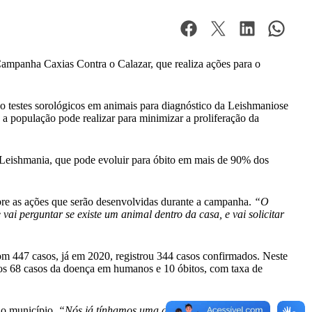
ampanha Caxias Contra o Calazar, que realiza ações para o
o testes sorológicos em animais para diagnóstico da Leishmaniose
 população pode realizar para minimizar a proliferação da
 Leishmania, que pode evoluir para óbito em mais de 90% dos
re as ações que serão desenvolvidas durante a campanha.
“O
ai perguntar se existe um animal dentro da casa, e vai solicitar
om 447 casos, já em 2020, registrou 344 casos confirmados. Neste
dos 68 casos da doença em humanos e 10 óbitos, com taxa de
no município.
“Nós já tínhamos uma grande preocupação em