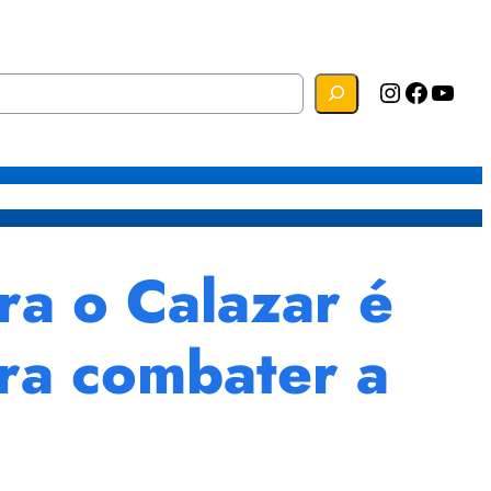
Instagram
Facebook
YouTube
s
Mapa do Site
Webmail
a o Calazar é
ara combater a