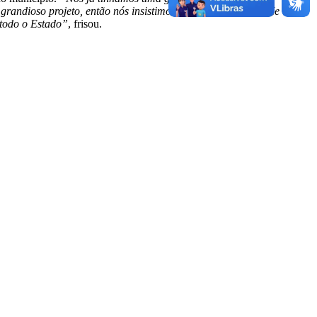
grandioso projeto, então nós insistimos na nossa proposta. Me
 todo o Estado”
, frisou.