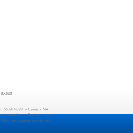
axias
EP: 65.604-090 – Caxias / MA
: sec.comunicacao@caxias.ma.gov.br
13h30 de segunda a sexta-feira