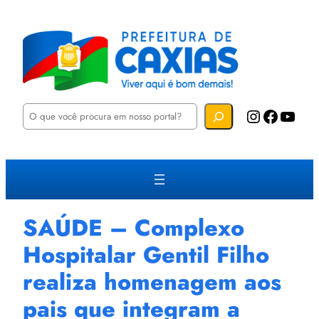
P
Instagram
Facebook
YouTube
e
s
q
u
i
s
a
r
SAÚDE – Complexo
Hospitalar Gentil Filho
realiza homenagem aos
pais que integram a