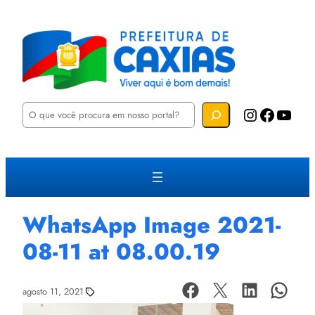
P
Instagram
Facebook
YouTube
e
s
q
u
i
s
a
r
WhatsApp Image 2021-
08-11 at 08.00.19
agosto 11, 2021