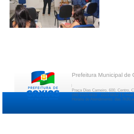
Prefeitura Municipal de
Praça Dias Carneiro, 600, Centro, 
(99) 2221-0011 · 2221-0012 | E-ma
Horário de Atendimento: das 7h30 a