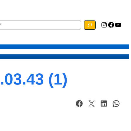
Instagram
Facebook
YouTube
ias
Mapa do Site
Webmail
03.43 (1)