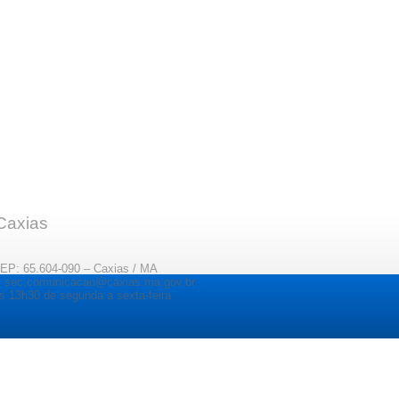
 Caxias
CEP: 65.604-090 – Caxias / MA
il: sec.comunicacao@caxias.ma.gov.br
s 13h30 de segunda a sexta-feira