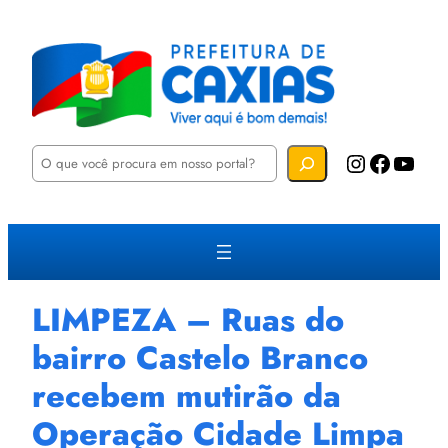
P
Instagram
Facebook
YouTube
e
s
q
u
i
s
a
r
LIMPEZA – Ruas do
bairro Castelo Branco
recebem mutirão da
Operação Cidade Limpa