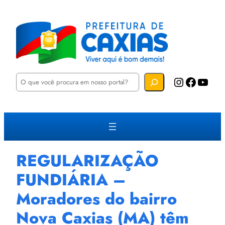
P
Instagram
Facebook
YouTube
e
s
q
u
i
s
a
r
REGULARIZAÇÃO
FUNDIÁRIA –
Moradores do bairro
Nova Caxias (MA) têm