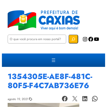
P
Instagram
Facebook
YouTube
e
s
q
u
i
s
a
r
1354305E-AE8F-481C-
80F5-F4C7AB736E76
agosto 19, 2021