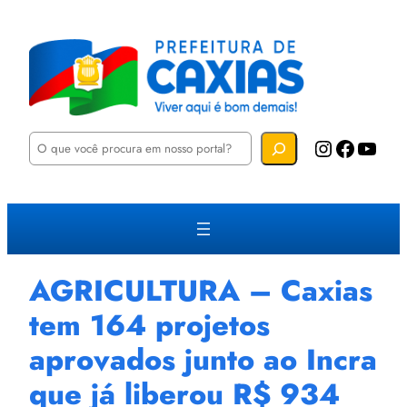
P
Instagram
Facebook
YouTube
e
s
q
u
i
s
a
r
AGRICULTURA – Caxias
tem 164 projetos
aprovados junto ao Incra
que já liberou R$ 934