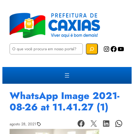
P
Instagram
Facebook
YouTube
e
s
q
u
i
s
a
r
WhatsApp Image 2021-
08-26 at 11.41.27 (1)
agosto 28, 2021