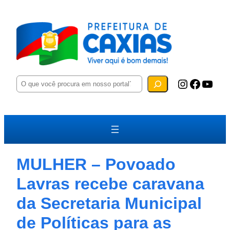
P
Instagram
Facebook
YouTube
e
s
q
u
i
s
a
r
MULHER – Povoado
Lavras recebe caravana
da Secretaria Municipal
de Políticas para as