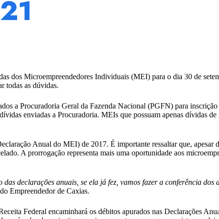
021
vidas dos Microempreendedores Individuais (MEI) para o dia 30 de sete
r todas as dúvidas.
iados a Procuradoria Geral da Fazenda Nacional (PGFN) para inscrição
 dívidas enviadas a Procuradoria. MEIs que possuam apenas dívidas de
aração Anual do MEI) de 2017. É importante ressaltar que, apesar de pe
ado. A prorrogação representa mais uma oportunidade aos microempreend
 das declarações anuais, se ela já fez, vamos fazer a conferência dos 
a do Empreendedor de Caxias.
, a Receita Federal encaminhará os débitos apurados nas Declarações 