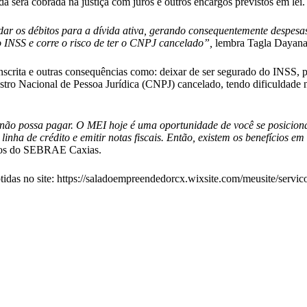
a será cobrada na justiça com juros e outros encargos previstos em lei.
ar os débitos para a dívida ativa, gerando consequentemente despesa
ao INSS e corre o risco de ter o CNPJ cancelado”,
lembra Tagla Dayana,
inscrita e outras consequências como: deixar de ser segurado do INSS, 
dastro Nacional de Pessoa Jurídica (CNPJ) cancelado, tendo dificuldade
não possa pagar. O MEI hoje é uma oportunidade de você se posiciona
inha de crédito e emitir notas fiscais. Então, existem os benefícios e
jetos do SEBRAE Caxias.
idas no site: https://saladoempreendedorcx.wixsite.com/meusite/servic