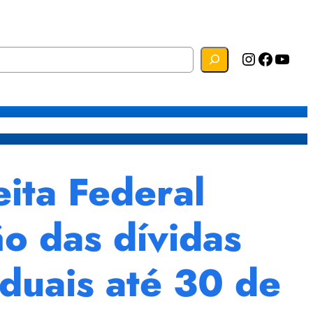
Instagram
Facebook
YouTube
s
Mapa do Site
Webmail
ta Federal
o das dívidas
duais até 30 de