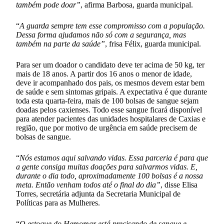
também pode doar”
, afirma Barbosa, guarda municipal.
“
A guarda sempre tem esse compromisso com a população.
Dessa forma ajudamos não só com a segurança, mas
também na parte da saúde”
, frisa Félix, guarda municipal.
Para ser um doador o candidato deve ter acima de 50 kg, ter
mais de 18 anos. A partir dos 16 anos o menor de idade,
deve ir acompanhado dos pais, os mesmos devem estar bem
de saúde e sem sintomas gripais. A expectativa é que durante
toda esta quarta-feira, mais de 100 bolsas de sangue sejam
doadas pelos caxienses. Todo esse sangue ficará disponível
para atender pacientes das unidades hospitalares de Caxias e
região, que por motivo de urgência em saúde precisem de
bolsas de sangue.
“
Nós estamos aqui salvando vidas. Essa parceria é para que
a gente consiga muitas doações para salvarmos vidas. E,
durante o dia todo, aproximadamente 100 bolsas é a nossa
meta. Então venham todos até o final do dia”
, disse Elisa
Torres, secretária adjunta da Secretaria Municipal de
Políticas para as Mulheres.
“
O estoque do Hemomar está precisando de sangue e