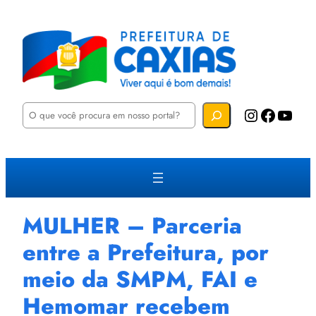
P
Instagram
Facebook
YouTube
e
s
q
u
i
s
a
r
MULHER – Parceria
entre a Prefeitura, por
meio da SMPM, FAI e
Hemomar recebem