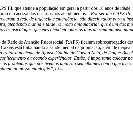
II, que atende a população em geral a partir dos 18 anos de idade, c
omo é o acesso dos usuários aos atendimentos.
“Por ser um CAPS III, 
rocuram a rede de urgência e emergência, são direcionados para a inst
ta-feira, atendendo manhã e tarde no modo ambulatorial, que é um dos
s os psicólogos, que eles atendem todos os dias da semana pela manhã
s da Rede de Atenção Psicossocial (RAPS) ficaram sobrecarregados devi
axias está trabalhando a saúde mental da população, além de mapear as
o tratar o paciente de Afonso Cunha, de Coelho Neto, de Duque Bacelar,
o conhecimento e trocando experiências. Então, é importante colocar
e os problemas que nós tivemos aqui são semelhantes com o que tiveram
aptando ao nosso município”
, disse.