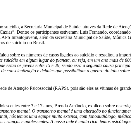
uicídio, a Secretaria Municipal de Saúde, através da Rede de Atenção 
Caxias”. Dentre os participantes estiveram: Luís Fernando, coordenad
PS Infantojuvenil, além da secretária Municipal de Saúde, Mônica G
s de suicídio no Brasil.
lou sobre os números de casos ligados ao suicídio e ressaltou a impor
suicídio em algum lugar do planeta, ou seja, em um ano mais de 800
 estão os jovens entre 15 e 29, sendo essa a segunda causa principal e
de conscientização e debates que possibilitam a quebra do tabu sobr
de de Atenção Psicossocial (RAPS), pois são eles as vítimas de grande 
olescentes entre 3 e 17 anos, Brenda Amâncio, explicou sobre o serviç
 transtorno mental. O transtorno mental é uma alteração no funcioname
il, nós temos uma equipe muito extensa, com fonoaudiólogo, médico,
sas crianças e adolescentes. A nossa rede é muito rica, temos psicólog