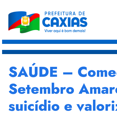
Caxias
Governo
Sec
SAÚDE – Começ
Setembro Amare
suicídio e valor