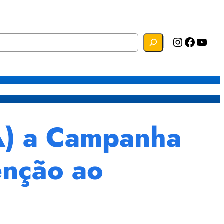
Instagram
Facebook
YouTube
s
Mapa do Site
Webmail
) a Campanha
enção ao