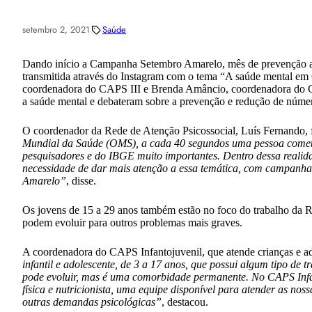
setembro 2, 2021
Saúde
Dando início a Campanha Setembro Amarelo, mês de prevenção ao s
transmitida através do Instagram com o tema “A saúde mental em 
coordenadora do CAPS III e Brenda Amâncio, coordenadora do CA
a saúde mental e debateram sobre a prevenção e redução de número
O coordenador da Rede de Atenção Psicossocial, Luís Fernando, fa
Mundial da Saúde (OMS), a cada 40 segundos uma pessoa comete 
pesquisadores e do IBGE muito importantes. Dentro dessa realidade
necessidade de dar mais atenção a essa temática, com campanha 
Amarelo”
, disse.
Os jovens de 15 a 29 anos também estão no foco do trabalho da Re
podem evoluir para outros problemas mais graves.
A coordenadora do CAPS Infantojuvenil, que atende crianças e ad
infantil e adolescente, de 3 a 17 anos, que possui algum tipo de
pode evoluir, mas é uma comorbidade permanente. No CAPS Infant
física e nutricionista, uma equipe disponível para atender as nos
outras demandas psicológicas”
, destacou.