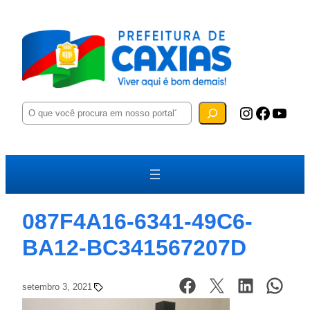
P
Instagram
Facebook
YouTube
e
s
q
u
i
s
a
r
087F4A16-6341-49C6-
BA12-BC341567207D
setembro 3, 2021