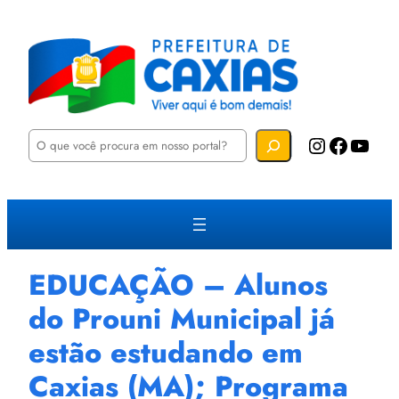
P
Instagram
Facebook
YouTube
e
s
q
u
i
s
a
r
EDUCAÇÃO – Alunos
do Prouni Municipal já
estão estudando em
Caxias (MA); Programa