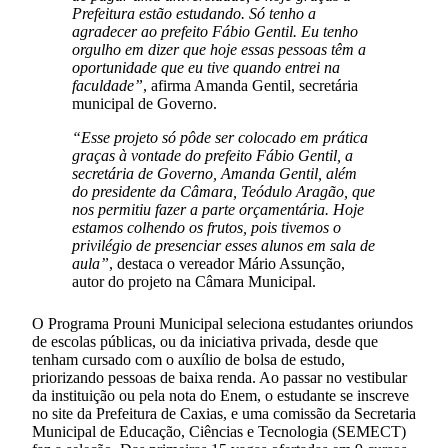
Prefeitura estão estudando. Só tenho a
agradecer ao prefeito Fábio Gentil. Eu tenho
orgulho em dizer que hoje essas pessoas têm a
oportunidade que eu tive quando entrei na
faculdade”
, afirma Amanda Gentil, secretária
municipal de Governo.
“Esse projeto só pôde ser colocado em prática
graças à vontade do prefeito Fábio Gentil, a
secretária de Governo, Amanda Gentil, além
do presidente da Câmara, Teódulo Aragão, que
nos permitiu fazer a parte orçamentária. Hoje
estamos colhendo os frutos, pois tivemos o
privilégio de presenciar esses alunos em sala de
aula”
, destaca o vereador Mário Assunção,
autor do projeto na Câmara Municipal.
O Programa Prouni Municipal seleciona estudantes oriundos
de escolas públicas, ou da iniciativa privada, desde que
tenham cursado com o auxílio de bolsa de estudo,
priorizando pessoas de baixa renda. Ao passar no vestibular
da instituição ou pela nota do Enem, o estudante se inscreve
no site da Prefeitura de Caxias, e uma comissão da Secretaria
Municipal de Educação, Ciências e Tecnologia (SEMECT)