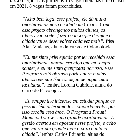
faz a seleção. Das primeiras 15 vagas ofertadas em 9 cursos
em 2021, 8 vagas foram preenchidas.
“Acho bem legal esse projeto, ele dá muita
oportunidade para a cidade de Caxias. Com
esse projeto abrangendo muitos alunos, os
alunos vão poder fazer o curso que deseja e a
cidade vai se desenvolver cada vez mais”
, frisa
Alan Vinícius, aluno do curso de Odontologia.
“Eu me sinto privilegiada por ter recebido essa
oportunidade, porque era algo que eu sempre
sonhei, e eu me sinto gratificada por isso. Esse
Programa está abrindo portas para muitos
alunos que não têm condição de pagar uma
faculdade”
, lembra Lorena Gabriele, aluna do
curso de Psicologia.
“Eu sempre tive interesse em estudar porque as
pessoas têm determinados comportamentos por
isso escolhi essa área. O Programa Prouni
Municipal vai ser uma grande oportunidade. A
gestão acertou em apostar nesse projeto, e acho
que vai ser um grande marco para a minha
cidade”
, lembra Carlos Eduardo, aluna do