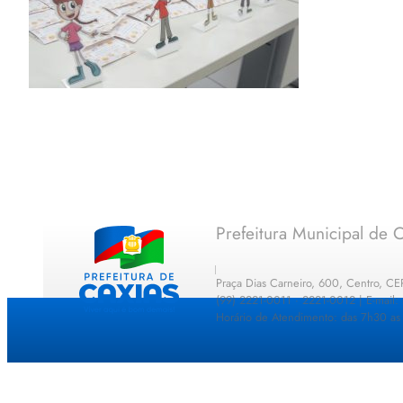
Prefeitura Municipal de C
Praça Dias Carneiro, 600, Centro, C
(99) 2221-0011 · 2221-0012 | E-mail
Horário de Atendimento: das 7h30 as 