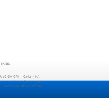
axias
EP: 65.604-090 – Caxias / MA
: sec.comunicacao@caxias.ma.gov.br
13h30 de segunda a sexta-feira