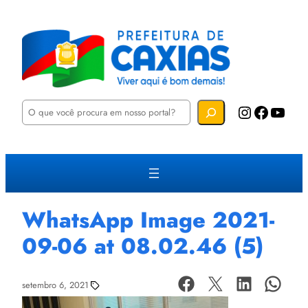
P
Instagram
Facebook
YouTube
e
s
q
u
i
s
a
r
WhatsApp Image 2021-
09-06 at 08.02.46 (5)
setembro 6, 2021