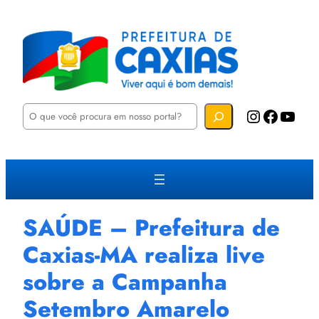
P
Instagram
Facebook
YouTube
e
s
q
u
i
s
a
r
SAÚDE – Prefeitura de
Caxias-MA realiza live
sobre a Campanha
Setembro Amarelo