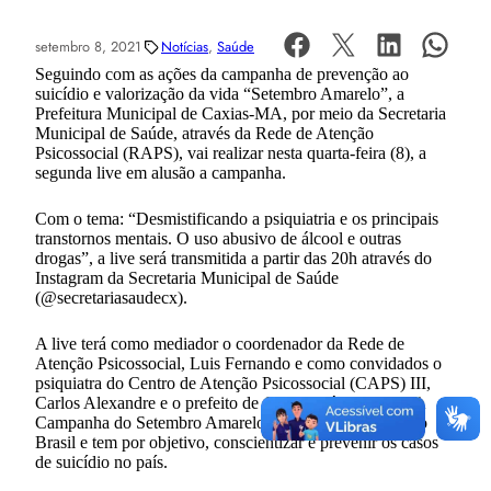
setembro 8, 2021
Notícias
, 
Saúde
Seguindo com as ações da campanha de prevenção ao
suicídio e valorização da vida “Setembro Amarelo”, a
Prefeitura Municipal de Caxias-MA, por meio da Secretaria
Municipal de Saúde, através da Rede de Atenção
Psicossocial (RAPS), vai realizar nesta quarta-feira (8), a
segunda live em alusão a campanha.
Com o tema: “Desmistificando a psiquiatria e os principais
transtornos mentais. O uso abusivo de álcool e outras
drogas”, a live será transmitida a partir das 20h através do
Instagram da Secretaria Municipal de Saúde
(@secretariasaudecx).
A live terá como mediador o coordenador da Rede de
Atenção Psicossocial, Luis Fernando e como convidados o
psiquiatra do Centro de Atenção Psicossocial (CAPS) III,
Carlos Alexandre e o prefeito de Caxias, Fábio Gentil. A
Campanha do Setembro Amarelo teve início em 2015 no
Brasil e tem por objetivo, conscientizar e prevenir os casos
de suicídio no país.