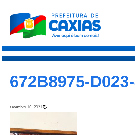
Caxias
Governo
Secre
672B8975-D023
setembro 10, 2021