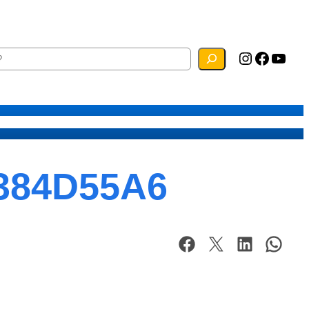
Instagram
Facebook
YouTube
ias
Mapa do Site
Webmail
384D55A6