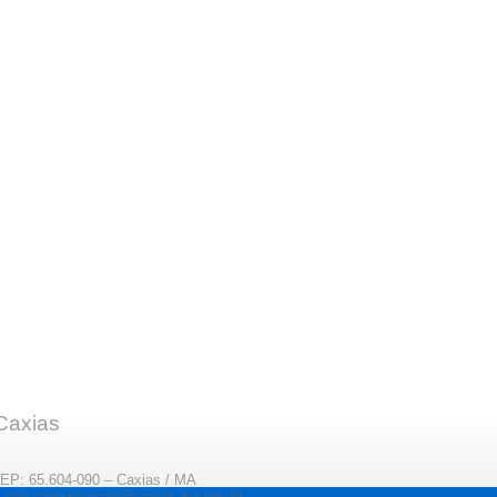
 Caxias
CEP: 65.604-090 – Caxias / MA
il: sec.comunicacao@caxias.ma.gov.br