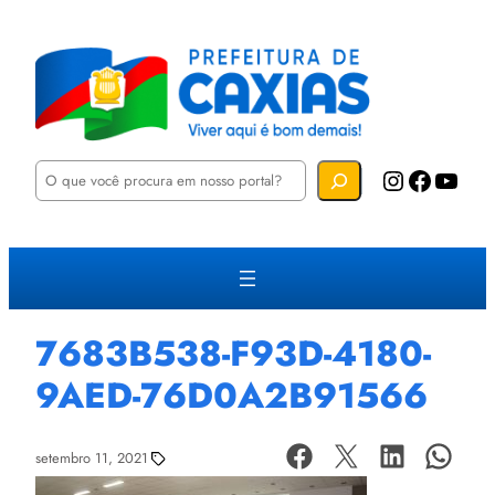
P
Instagram
Facebook
YouTube
e
s
q
u
i
s
a
r
7683B538-F93D-4180-
9AED-76D0A2B91566
setembro 11, 2021