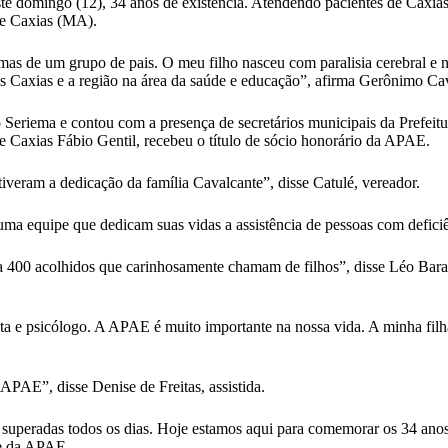
omingo (12), 34 anos de existência. Atendendo pacientes de Caxias e r
de Caxias (MA).
s de um grupo de pais. O meu filho nasceu com paralisia cerebral e n
s Caxias e a região na área da saúde e educação”, afirma Gerônimo C
o Seriema e contou com a presença de secretários municipais da Prefeitu
 de Caxias Fábio Gentil, recebeu o título de sócio honorário da APAE.
veram a dedicação da família Cavalcante”, disse Catulé, vereador.
a equipe que dedicam suas vidas a assistência de pessoas com deficiên
 400 acolhidos que carinhosamente chamam de filhos”, disse Léo Barata
uta e psicólogo. A APAE é muito importante na nossa vida. A minha fil
PAE”, disse Denise de Freitas, assistida.
 superadas todos os dias. Hoje estamos aqui para comemorar os 34 anos
te da APAE.