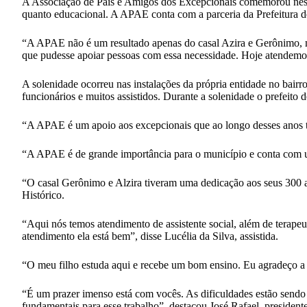
A Associação de Pais e Amigos dos Excepcionais comemorou neste d
quanto educacional. A APAE conta com a parceria da Prefeitura 
“A APAE não é um resultado apenas do casal Azira e Gerônimo, ma
que pudesse apoiar pessoas com essa necessidade. Hoje atendemo
A solenidade ocorreu nas instalações da própria entidade no bairr
funcionários e muitos assistidos. Durante a solenidade o prefeito
“A APAE é um apoio aos excepcionais que ao longo desses anos ti
“A APAE é de grande importância para o município e conta com um
“O casal Gerônimo e Alzira tiveram uma dedicação aos seus 300 a
Histórico.
“Aqui nós temos atendimento de assistente social, além de terape
atendimento ela está bem”, disse Lucélia da Silva, assistida.
“O meu filho estuda aqui e recebe um bom ensino. Eu agradeço a A
“É um prazer imenso está com vocês. As dificuldades estão sendo
fundamentais para esse trabalho”, destacou José Rafael, presiden