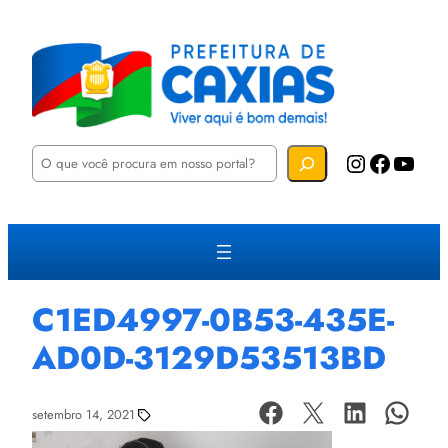
P
Instagram
Facebook
YouTube
e
s
q
u
i
s
a
r
C1ED4997-0B53-435E-
AD0D-3129D53513BD
setembro 14, 2021