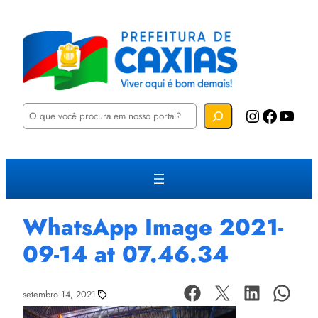
P
Instagram
Facebook
YouTube
e
s
q
u
i
s
a
r
WhatsApp Image 2021-
09-14 at 07.46.34
setembro 14, 2021