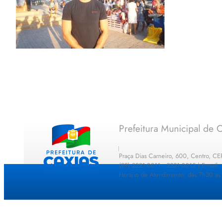
Prefeitura Municipal de C
Praça Dias Carneiro, 600, Centro, C
(99) 2221-0011 · 2221-0012 | E-mail
Horário de Atendimento: das 7h30 as 