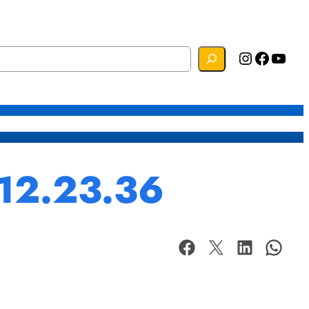
Instagram
Facebook
YouTube
s
Mapa do Site
Webmail
12.23.36