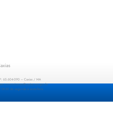
axias
EP: 65.604-090 – Caxias / MA
: sec.comunicacao@caxias.ma.gov.br
13h30 de segunda a sexta-feira