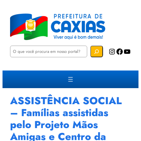
P
Instagram
Facebook
YouTube
e
s
q
u
i
s
a
r
ASSISTÊNCIA SOCIAL
– Famílias assistidas
pelo Projeto Mãos
Amigas e Centro da